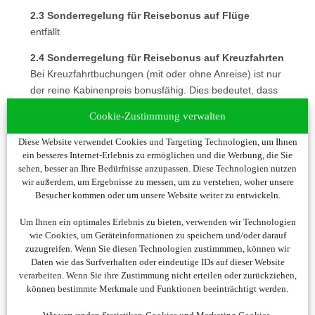
2.3 Sonderregelung für Reisebonus auf Flüge
entfällt
2.4 Sonderregelung für Reisebonus auf Kreuzfahrten
Bei Kreuzfahrtbuchungen (mit oder ohne Anreise) ist nur
der reine Kabinenpreis bonusfähig. Dies bedeutet, dass
ein mitgebuchtes An- und Abreisepaket nicht bonusfähig
Cookie-Zustimmung verwalten
ist und vom Gesamtreisepreis abgezogen wird. Ebenso
sind gebuchte Ausflugs- und Getränkepakete, sowie Vor-
Diese Website verwendet Cookies und Targeting Technologien, um Ihnen
und Nachprogramme bei Kreuzfahrtbuchungen nicht
ein besseres Internet-Erlebnis zu ermöglichen und die Werbung, die Sie
sehen, besser an Ihre Bedürfnisse anzupassen. Diese Technologien nutzen
bonusfähig und werden ebenfalls vom Gesamtreisepreis
wir außerdem, um Ergebnisse zu messen, um zu verstehen, woher unsere
abgezogen.
Besucher kommen oder um unsere Website weiter zu entwickeln.
2.5 Sonderregelung für Booking-Buchungen
Um Ihnen ein optimales Erlebnis zu bieten, verwenden wir Technologien
Sofern Sie ohne vorherige Registrierung bei uns Ihre
wie Cookies, um Geräteinformationen zu speichern und/oder darauf
Hotelbuchung(en) über unsere Weiterleitung zu
zuzugreifen. Wenn Sie diesen Technologien zustimmmen, können wir
Booking.com getätigt haben, richten Sie sich bitte wie
Daten wie das Surfverhalten oder eindeutige IDs auf dieser Website
verarbeiten. Wenn Sie ihre Zustimmung nicht erteilen oder zurückziehen,
unter Punkt 1.2 beschrieben zu einem späteren
können bestimmte Merkmale und Funktionen beeinträchtigt werden.
Zeitpunkt einen Kundenaccount ein. Haben Sie bereits
einen Account und waren vor Weiterleitung zu