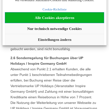
Wir verwenden Statistiken-Cookies und Marketing Cookies.
Booking.com lediglich nicht in diesen eingeloggt, dann
loggen Sie sich nun ein. In Ihrem Account finden Sie
Cookie-Richtlinie
unter „Meine Reisen“ einen Button, mit dem Sie sich
Alle Cookies akzeptieren
Booking-Buchungen unter Angabe Ihrer
Buchungsnummer und des Reisedatums selbst
Nur technisch notwendige Cookies
zuordnen können. Diese Möglichkeit steht Ihnen ab 24
Stunden nach Ihrer Buchung zur Verfügung.
Einstellungen ändern
Mietwagen- und Flugreisen, die über booking.com
gebucht werden, sind nicht bonusfähig.
2.6 Sonderregelung für Buchungen über UP
Holidays / Inspire Germany GmbH
Abweichend von Punkt 2.1 erhalten Kunden, die alle
unter Punkt 1 beschriebenen Teilnahmebedingungen
erfüllen, bei Buchung einer Reise über die
Vertriebsmarke UP Holidays (Veranstalter Inspire
Germany GmbH) und Zahlung mit einer bonusfähigen
Kreditkarte einen Reisebonus in Höhe von 7 Prozent.
Die Nutzung der Weiterleitung von unserer Webseite zu
UP Holidays / Inspire Germany GmbH ist Voraussetzung.